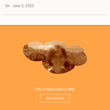
On:
June 5, 2020
06-
05
Olá, o meu nome é Ana.
BEM-VINDOS