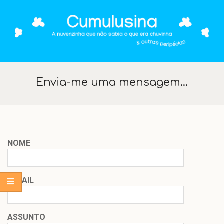
Skip
to
content
Cumulus
Secondary
Navigation
Envia-me uma mensagem…
Menu
NOME
E-MAIL
ASSUNTO