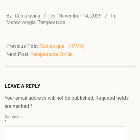
2025-
11-
By:
Cumulusina
On:
November 14, 2025
In:
Meteorologia
,
Tempestade
14
Previous Post:
Sabias que… (IPMA)
Next Post:
Tempestade Emília
LEAVE A REPLY
Your email address will not be published.
Required fields
are marked
*
Comment
*