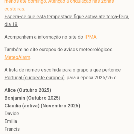
menos até domingo. Atenção à ondulação nas zonas
costeiras.
Espera-se que esta tempestade fique activa até terça-feira,
dia 18.
Acompanhem a informação no site do
IPMA
.
Também no site europeu de avisos meteorológicos
MeteoAlarm
.
A lista de nomes escolhida para o
grupo a que pertence
Portugal (sudoeste europeu)
, para a época 2025/26 é:
Alice (Outubro 2025)
Benjamin (Outubro 2025
)
Claudia (activa) (Novembro 2025)
Davide
Emilia
Francis