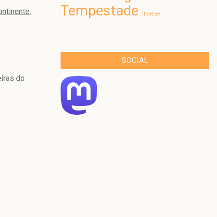
Tempestade
ontinente.
Therese
SOCIAL
eiras do