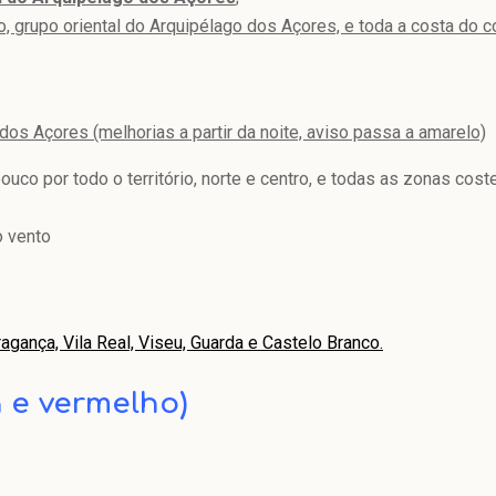
o, grupo oriental do Arquipélago dos Açores, e toda a costa do c
dos Açores (melhorias a partir da noite, aviso passa a amarelo)
uco por todo o território, norte e centro, e todas as zonas cost
o vento
ragança, Vila Real, Viseu, Guarda e Castelo Branco.
ja e vermelho)