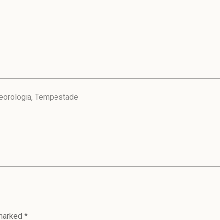
eorologia
,
Tempestade
 marked
*