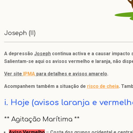
Joseph (II)
A depressão
Joseph
continua activa e a causar impacto s
Salientam-se aqui os avisos vermelho e laranja, não disp
Ver site
IPMA
para detalhes e avisos amarelo
.
Acompanhem também a situação de
risco de cheia
. Tam
i. Hoje (avisos laranja e vermelh
** Agitação Marítima **
Aviso Vermelho
–
Costa dos grupos ocidental e centra