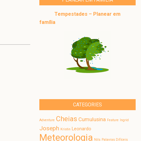
Tempestades – Planear em
família
CATEGORIES
Cheias
Cumulusina
Adventure
Feature
Ingrid
Joseph
Leonardo
Kristin
Meteorologia
Nils
Palavras Difíceis