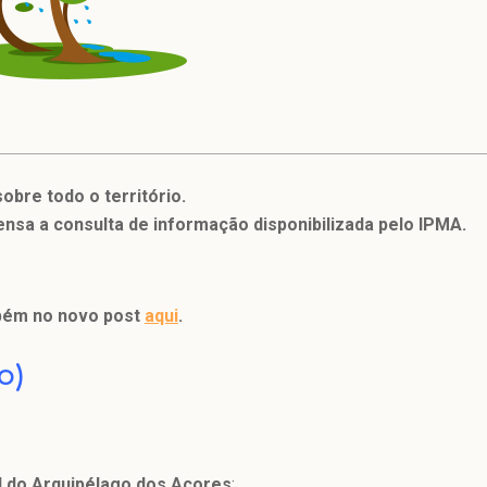
obre todo o território.
ensa a consulta de informação disponibilizada pelo IPMA.
bém no novo post
aqui
.
o)
l do Arquipélago dos Açores
;