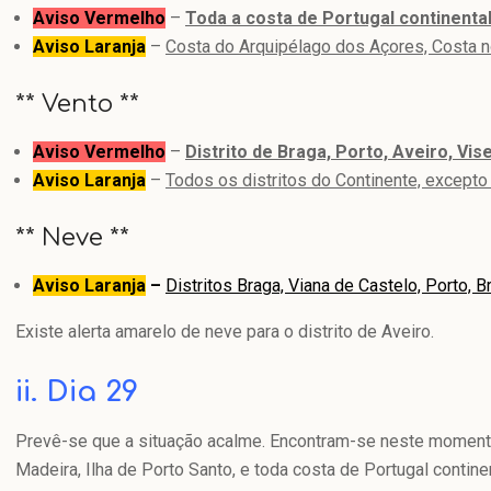
Aviso Vermelho
–
Toda a costa de Portugal continental
Aviso Laranja
–
Costa do Arquipélago dos Açores,
Costa n
** Vento **
Aviso Vermelho
–
Distrito de Braga, Porto, Aveiro, Vi
Aviso Laranja
–
Todos os distritos do Continente, except
** Neve **
Aviso Laranja
–
Distritos Braga, Viana de Castelo, Porto, B
Existe alerta amarelo de neve para o distrito de Aveiro.
ii. Dia 29
Prevê-se que a situação acalme. Encontram-se neste momento 
Madeira, Ilha de Porto Santo, e toda costa de Portugal continen